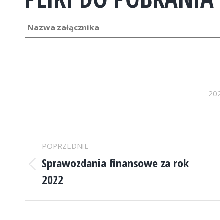
Nazwa załącznika
20
NAWIGACJA
POPRZEDNIE
WPISÓW
Sprawozdania finansowe za rok
Poprzedni
2022
wpis: