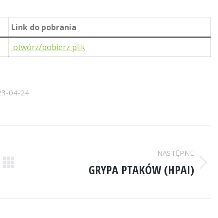
Link do pobrania
otwórz/pobierz plik
23-04-24
NASTĘPNE
GRYPA PTAKÓW (HPAI)
Następny
wpis: